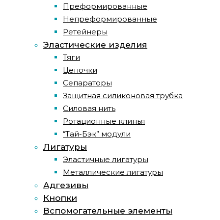
Преформированные
Непреформированные
Ретейнеры
Эластические изделия
Тяги
Цепочки
Сепараторы
Защитная силиконовая трубка
Силовая нить
Ротационные клинья
“Тай-Бэк” модули
Лигатуры
Эластичные лигатуры
Металлические лигатуры
Адгезивы
Кнопки
Вспомогательные элементы