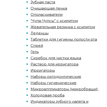
Зубная паста
Очищающая пенка
Ополаскиватели
“Чупа-Чупсы” с ксилитом
Жевательная резинка с ксилитом
Леденцы
Таблетки для гигиены полости рта
Спрей
Гель
Скребок для чистки языка
Раствор для ирригатора
Ирригаторы
Наборы ортодонтические
Наборы гигиенические
Микроаппликаторы (микробраши):
Холодовая проба
Индикаторы зубного налета и