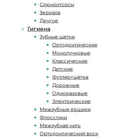
Слюноотсосы
Зеркала
Другое
Гигиена
Зубные щетки
Ортодонтические
Монопучковые
Классические
Детские
Футляр+щётка
Дорожные
Одноразовые
Электрические
Межзубные ёршики
Флосстики
Межзубная нить
Ортодонтический воск