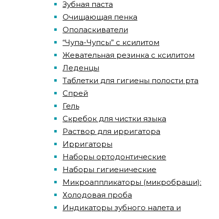
Зубная паста
Очищающая пенка
Ополаскиватели
“Чупа-Чупсы” с ксилитом
Жевательная резинка с ксилитом
Леденцы
Таблетки для гигиены полости рта
Спрей
Гель
Скребок для чистки языка
Раствор для ирригатора
Ирригаторы
Наборы ортодонтические
Наборы гигиенические
Микроаппликаторы (микробраши):
Холодовая проба
Индикаторы зубного налета и