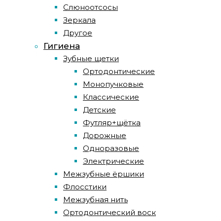
Слюноотсосы
Зеркала
Другое
Гигиена
Зубные щетки
Ортодонтические
Монопучковые
Классические
Детские
Футляр+щётка
Дорожные
Одноразовые
Электрические
Межзубные ёршики
Флосстики
Межзубная нить
Ортодонтический воск