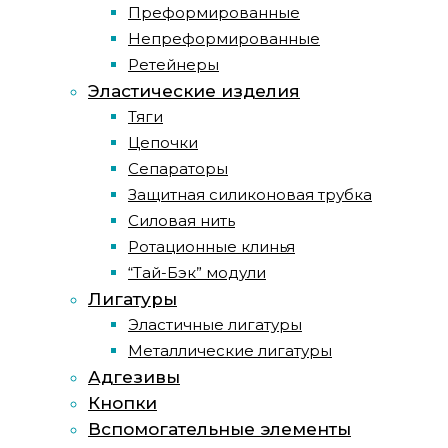
Преформированные
Непреформированные
Ретейнеры
Эластические изделия
Тяги
Цепочки
Сепараторы
Защитная силиконовая трубка
Силовая нить
Ротационные клинья
“Тай-Бэк” модули
Лигатуры
Эластичные лигатуры
Металлические лигатуры
Адгезивы
Кнопки
Вспомогательные элементы