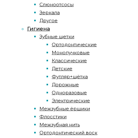
Слюноотсосы
Зеркала
Другое
Гигиена
Зубные щетки
Ортодонтические
Монопучковые
Классические
Детские
Футляр+щётка
Дорожные
Одноразовые
Электрические
Межзубные ёршики
Флосстики
Межзубная нить
Ортодонтический воск