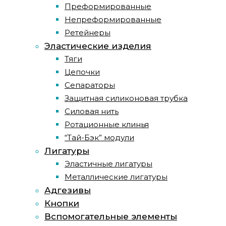
Преформированные
Непреформированные
Ретейнеры
Эластические изделия
Тяги
Цепочки
Сепараторы
Защитная силиконовая трубка
Силовая нить
Ротационные клинья
“Тай-Бэк” модули
Лигатуры
Эластичные лигатуры
Металлические лигатуры
Адгезивы
Кнопки
Вспомогательные элементы