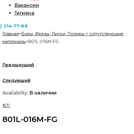
Вакансии
Гигиена
1) 214-77-88
Главная
>
Боры, Фрезы, Диски, Полиры + сопутствующие
материалы
>
801L-016M-FG
Предыдущий
Следующий
Availability:
В наличии
NTI
801L-016M-FG