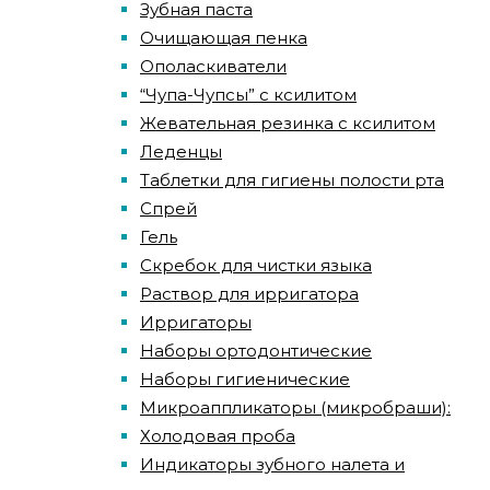
Зубная паста
Очищающая пенка
Ополаскиватели
“Чупа-Чупсы” с ксилитом
Жевательная резинка с ксилитом
Леденцы
Таблетки для гигиены полости рта
Спрей
Гель
Скребок для чистки языка
Раствор для ирригатора
Ирригаторы
Наборы ортодонтические
Наборы гигиенические
Микроаппликаторы (микробраши):
Холодовая проба
Индикаторы зубного налета и