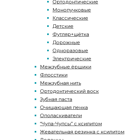
Ортодонтические
Монопучковые
Классические
Детские
Футляр+щётка
Дорожные
Одноразовые
Электрические
Межзубные ёршики
Флосстики
Межзубная нить
Ортодонтический воск
Зубная паста
Очищающая пенка
Ополаскиватели
“Чупа-Чупсы” с ксилитом
Жевательная резинка с ксилитом
Леденцы