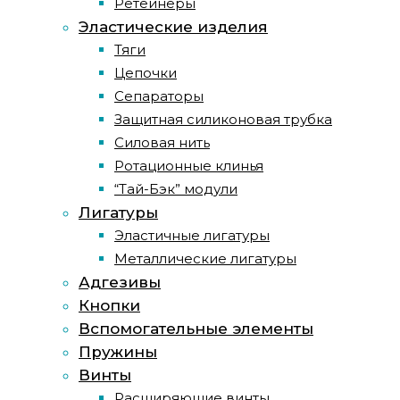
Ретейнеры
Эластические изделия
Тяги
Цепочки
Сепараторы
Защитная силиконовая трубка
Силовая нить
Ротационные клинья
“Тай-Бэк” модули
Лигатуры
Эластичные лигатуры
Металлические лигатуры
Адгезивы
Кнопки
Вспомогательные элементы
Пружины
Винты
Расширяющие винты