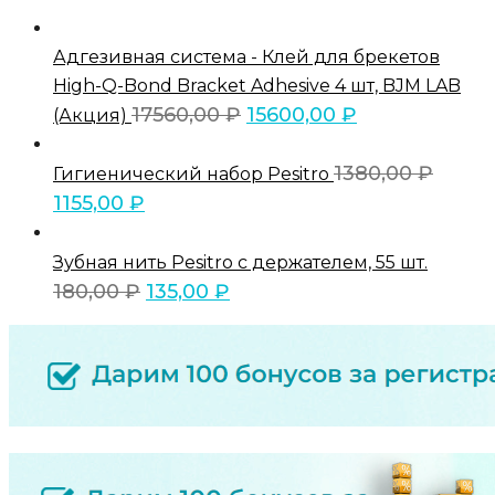
Адгезивная система - Клей для брекетов
High-Q-Bond Bracket Adhesive 4 шт, BJM LAB
17560,00
₽
15600,00
₽
(Акция)
1380,00
₽
Гигиенический набор Pesitro
1155,00
₽
Зубная нить Pesitro с держателем, 55 шт.
180,00
₽
135,00
₽