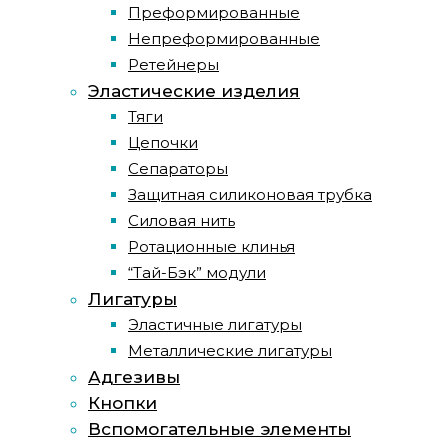
Преформированные
Непреформированные
Ретейнеры
Эластические изделия
Тяги
Цепочки
Сепараторы
Защитная силиконовая трубка
Силовая нить
Ротационные клинья
“Тай-Бэк” модули
Лигатуры
Эластичные лигатуры
Металлические лигатуры
Адгезивы
Кнопки
Вспомогательные элементы