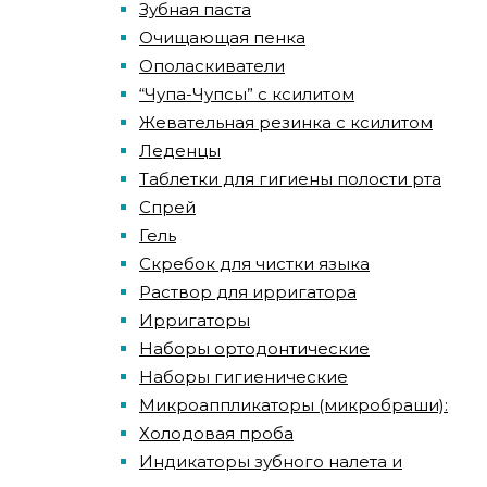
Зубная паста
Очищающая пенка
Ополаскиватели
“Чупа-Чупсы” с ксилитом
Жевательная резинка с ксилитом
Леденцы
Таблетки для гигиены полости рта
Спрей
Гель
Скребок для чистки языка
Раствор для ирригатора
Ирригаторы
Наборы ортодонтические
Наборы гигиенические
Микроаппликаторы (микробраши):
Холодовая проба
Индикаторы зубного налета и