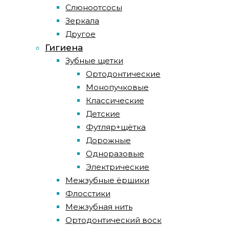
Слюноотсосы
Зеркала
Другое
Гигиена
Зубные щетки
Ортодонтические
Монопучковые
Классические
Детские
Футляр+щётка
Дорожные
Одноразовые
Электрические
Межзубные ёршики
Флосстики
Межзубная нить
Ортодонтический воск