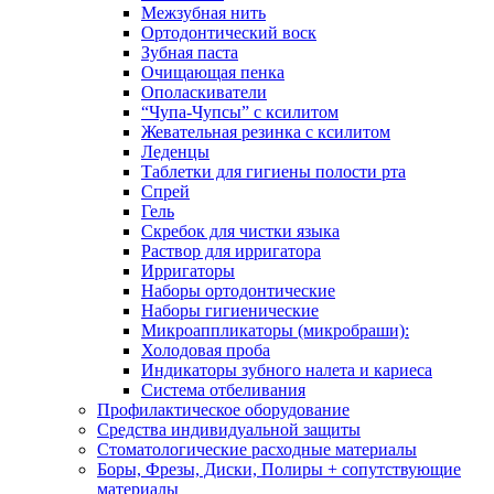
Межзубная нить
Ортодонтический воск
Зубная паста
Очищающая пенка
Ополаскиватели
“Чупа-Чупсы” с ксилитом
Жевательная резинка с ксилитом
Леденцы
Таблетки для гигиены полости рта
Спрей
Гель
Скребок для чистки языка
Раствор для ирригатора
Ирригаторы
Наборы ортодонтические
Наборы гигиенические
Микроаппликаторы (микробраши):
Холодовая проба
Индикаторы зубного налета и кариеса
Система отбеливания
Профилактическое оборудование
Средства индивидуальной защиты
Стоматологические расходные материалы
Боры, Фрезы, Диски, Полиры + сопутствующие
материалы