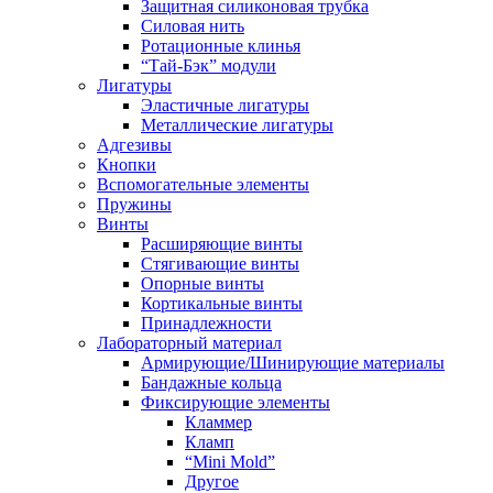
Защитная силиконовая трубка
Силовая нить
Ротационные клинья
“Тай-Бэк” модули
Лигатуры
Эластичные лигатуры
Металлические лигатуры
Адгезивы
Кнопки
Вспомогательные элементы
Пружины
Винты
Расширяющие винты
Стягивающие винты
Опорные винты
Кортикальные винты
Принадлежности
Лабораторный материал
Армирующие/Шинирующие материалы
Бандажные кольца
Фиксирующие элементы
Кламмер
Кламп
“Mini Mold”
Другое