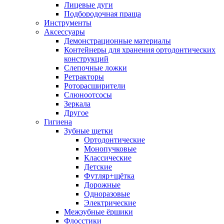
Лицевые дуги
Подбородочная праща
Инструменты
Аксессуары
Демонстрационные материалы
Контейнеры для хранения ортодонтических
конструкций
Слепочные ложки
Ретракторы
Роторасширители
Слюноотсосы
Зеркала
Другое
Гигиена
Зубные щетки
Ортодонтические
Монопучковые
Классические
Детские
Футляр+щётка
Дорожные
Одноразовые
Электрические
Межзубные ёршики
Флосстики