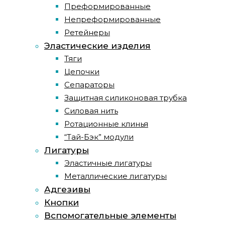
Преформированные
Непреформированные
Ретейнеры
Эластические изделия
Тяги
Цепочки
Сепараторы
Защитная силиконовая трубка
Силовая нить
Ротационные клинья
“Тай-Бэк” модули
Лигатуры
Эластичные лигатуры
Металлические лигатуры
Адгезивы
Кнопки
Вспомогательные элементы