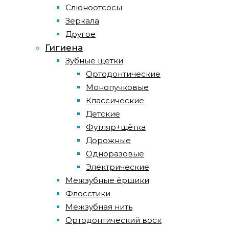
Слюноотсосы
Зеркала
Другое
Гигиена
Зубные щетки
Ортодонтические
Монопучковые
Классические
Детские
Футляр+щётка
Дорожные
Одноразовые
Электрические
Межзубные ёршики
Флосстики
Межзубная нить
Ортодонтический воск