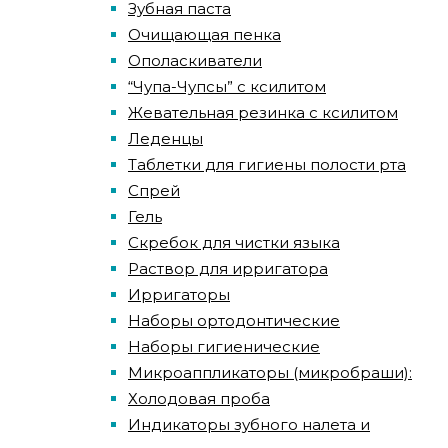
Зубная паста
Очищающая пенка
Ополаскиватели
“Чупа-Чупсы” с ксилитом
Жевательная резинка с ксилитом
Леденцы
Таблетки для гигиены полости рта
Спрей
Гель
Скребок для чистки языка
Раствор для ирригатора
Ирригаторы
Наборы ортодонтические
Наборы гигиенические
Микроаппликаторы (микробраши):
Холодовая проба
Индикаторы зубного налета и