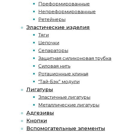
Преформированные
Непреформированные
Ретейнеры
Эластические изделия
Тяги
Цепочки
Сепараторы
Защитная силиконовая трубка
Силовая нить
Ротационные клинья
“Тай-Бэк” модули
Лигатуры
Эластичные лигатуры
Металлические лигатуры
Адгезивы
Кнопки
Вспомогательные элементы