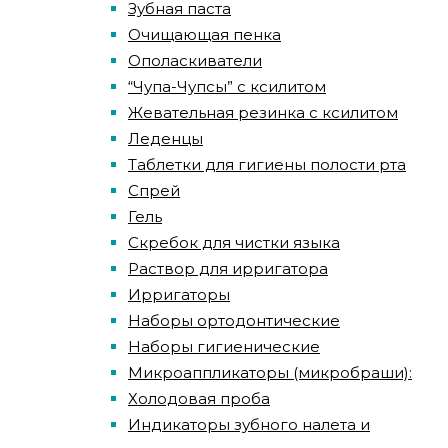
Зубная паста
Очищающая пенка
Ополаскиватели
“Чупа-Чупсы” с ксилитом
Жевательная резинка с ксилитом
Леденцы
Таблетки для гигиены полости рта
Спрей
Гель
Скребок для чистки языка
Раствор для ирригатора
Ирригаторы
Наборы ортодонтические
Наборы гигиенические
Микроаппликаторы (микробраши):
Холодовая проба
Индикаторы зубного налета и