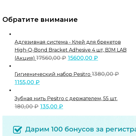
Обратите внимание
Адгезивная система - Клей для брекетов
High-Q-Bond Bracket Adhesive 4 шт, BJM LAB
17560,00
₽
15600,00
₽
(Акция)
1380,00
₽
Гигиенический набор Pesitro
1155,00
₽
Зубная нить Pesitro с держателем, 55 шт.
180,00
₽
135,00
₽