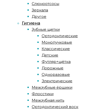
Слюноотсосы
Зеркала
Другое
Гигиена
Зубные щетки
Ортодонтические
Монопучковые
Классические
Детские
Футляр+щётка
Дорожные
Одноразовые
Электрические
Межзубные ёршики
Флосстики
Межзубная нить
Ортодонтический воск