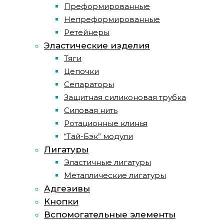
Преформированные
Непреформированные
Ретейнеры
Эластические изделия
Тяги
Цепочки
Сепараторы
Защитная силиконовая трубка
Силовая нить
Ротационные клинья
“Тай-Бэк” модули
Лигатуры
Эластичные лигатуры
Металлические лигатуры
Адгезивы
Кнопки
Вспомогательные элементы