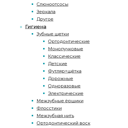
Слюноотсосы
Зеркала
Другое
Гигиена
Зубные щетки
Ортодонтические
Монопучковые
Классические
Детские
Футляр+щётка
Дорожные
Одноразовые
Электрические
Межзубные ёршики
Флосстики
Межзубная нить
Ортодонтический воск