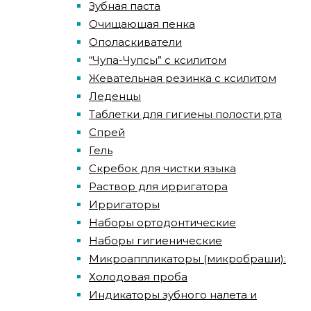
Зубная паста
Очищающая пенка
Ополаскиватели
“Чупа-Чупсы” с ксилитом
Жевательная резинка с ксилитом
Леденцы
Таблетки для гигиены полости рта
Спрей
Гель
Скребок для чистки языка
Раствор для ирригатора
Ирригаторы
Наборы ортодонтические
Наборы гигиенические
Микроаппликаторы (микробраши):
Холодовая проба
Индикаторы зубного налета и