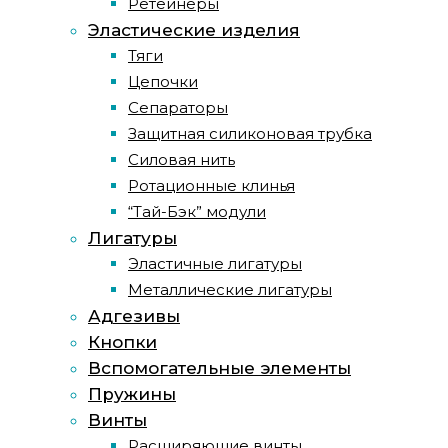
Ретейнеры
Эластические изделия
Тяги
Цепочки
Сепараторы
Защитная силиконовая трубка
Силовая нить
Ротационные клинья
“Тай-Бэк” модули
Лигатуры
Эластичные лигатуры
Металлические лигатуры
Адгезивы
Кнопки
Вспомогательные элементы
Пружины
Винты
Расширяющие винты