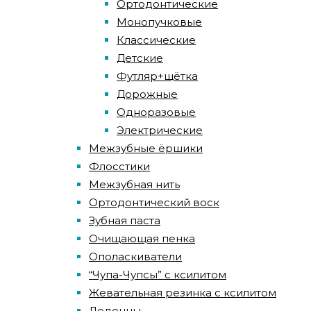
Ортодонтические
Монопучковые
Классические
Детские
Футляр+щётка
Дорожные
Одноразовые
Электрические
Межзубные ёршики
Флосстики
Межзубная нить
Ортодонтический воск
Зубная паста
Очищающая пенка
Ополаскиватели
“Чупа-Чупсы” с ксилитом
Жевательная резинка с ксилитом
Леденцы