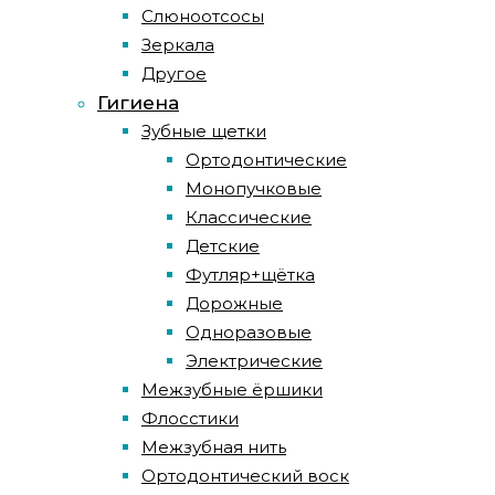
Слюноотсосы
Зеркала
Другое
Гигиена
Зубные щетки
Ортодонтические
Монопучковые
Классические
Детские
Футляр+щётка
Дорожные
Одноразовые
Электрические
Межзубные ёршики
Флосстики
Межзубная нить
Ортодонтический воск