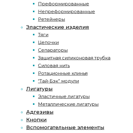
Преформированные
Непреформированные
Ретейнеры
Эластические изделия
Тяги
Цепочки
Сепараторы
Защитная силиконовая трубка
Силовая нить
Ротационные клинья
“Тай-Бэк” модули
Лигатуры
Эластичные лигатуры
Металлические лигатуры
Адгезивы
Кнопки
Вспомогательные элементы