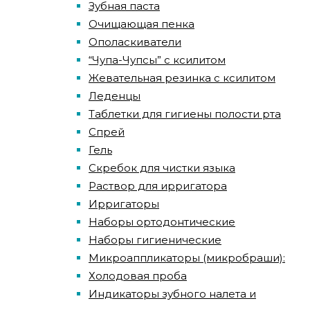
Зубная паста
Очищающая пенка
Ополаскиватели
“Чупа-Чупсы” с ксилитом
Жевательная резинка с ксилитом
Леденцы
Таблетки для гигиены полости рта
Спрей
Гель
Скребок для чистки языка
Раствор для ирригатора
Ирригаторы
Наборы ортодонтические
Наборы гигиенические
Микроаппликаторы (микробраши):
Холодовая проба
Индикаторы зубного налета и