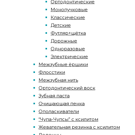
Ортодонтические
Монопучковые
Классические
Детские
Футляр+щётка
Дорожные
Одноразовые
Электрические
Межзубные ёршики
Флосстики
Межзубная нить
Ортодонтический воск
Зубная паста
Очищающая пенка
Ополаскиватели
“Чупа-Чупсы” с ксилитом
Жевательная резинка с ксилитом
Леденцы