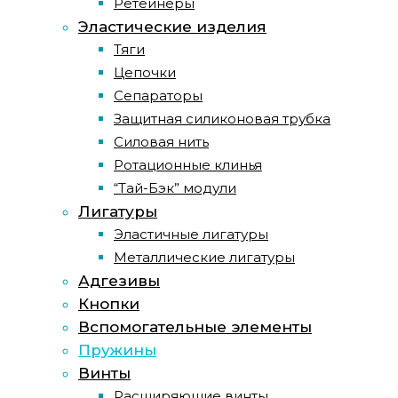
Ретейнеры
Эластические изделия
Тяги
Цепочки
Сепараторы
Защитная силиконовая трубка
Силовая нить
Ротационные клинья
“Тай-Бэк” модули
Лигатуры
Эластичные лигатуры
Металлические лигатуры
Адгезивы
Кнопки
Вспомогательные элементы
Пружины
Винты
Расширяющие винты