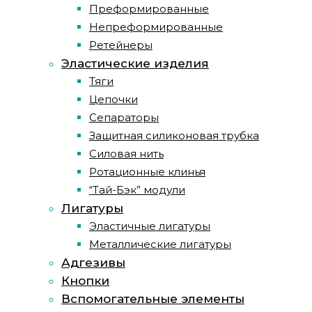
Преформированные
Непреформированные
Ретейнеры
Эластические изделия
Тяги
Цепочки
Сепараторы
Защитная силиконовая трубка
Силовая нить
Ротационные клинья
“Тай-Бэк” модули
Лигатуры
Эластичные лигатуры
Металлические лигатуры
Адгезивы
Кнопки
Вспомогательные элементы