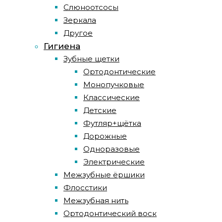
Слюноотсосы
Зеркала
Другое
Гигиена
Зубные щетки
Ортодонтические
Монопучковые
Классические
Детские
Футляр+щётка
Дорожные
Одноразовые
Электрические
Межзубные ёршики
Флосстики
Межзубная нить
Ортодонтический воск