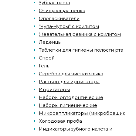
Зубная паста
Очищающая пенка
Ополаскиватели
“Чупа-Чупсы” с ксилитом
Жевательная резинка с ксилитом
Леденцы
Таблетки для гигиены полости рта
Спрей
Гель
Скребок для чистки языка
Раствор для ирригатора
Ирригаторы
Наборы ортодонтические
Наборы гигиенические
Микроаппликаторы (микробраши):
Холодовая проба
Индикаторы зубного налета и