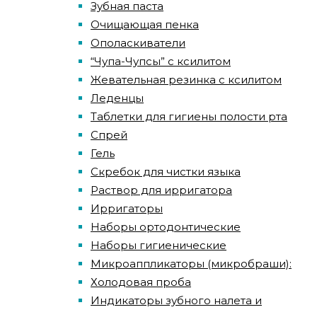
Зубная паста
Очищающая пенка
Ополаскиватели
“Чупа-Чупсы” с ксилитом
Жевательная резинка с ксилитом
Леденцы
Таблетки для гигиены полости рта
Спрей
Гель
Скребок для чистки языка
Раствор для ирригатора
Ирригаторы
Наборы ортодонтические
Наборы гигиенические
Микроаппликаторы (микробраши):
Холодовая проба
Индикаторы зубного налета и