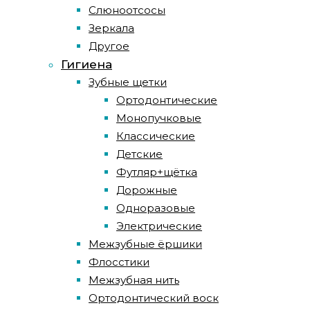
Слюноотсосы
Зеркала
Другое
Гигиена
Зубные щетки
Ортодонтические
Монопучковые
Классические
Детские
Футляр+щётка
Дорожные
Одноразовые
Электрические
Межзубные ёршики
Флосстики
Межзубная нить
Ортодонтический воск