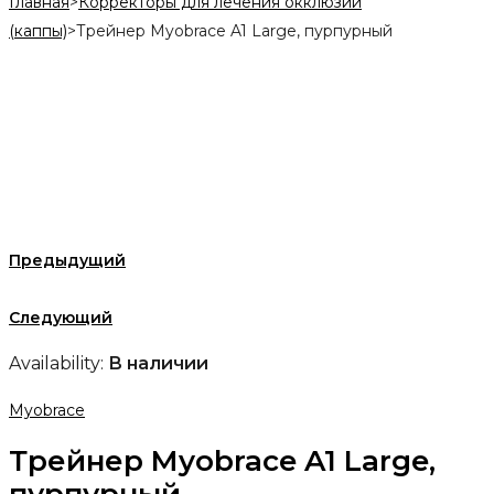
Главная
>
Корректоры для лечения окклюзии
(каппы)
>
Трейнер Myobrace A1 Large, пурпурный
Предыдущий
Следующий
Availability:
В наличии
Myobrace
Трейнер Myobrace A1 Large,
пурпурный