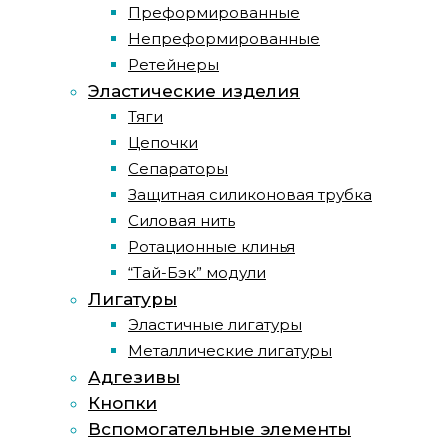
Преформированные
Непреформированные
Ретейнеры
Эластические изделия
Тяги
Цепочки
Сепараторы
Защитная силиконовая трубка
Силовая нить
Ротационные клинья
“Тай-Бэк” модули
Лигатуры
Эластичные лигатуры
Металлические лигатуры
Адгезивы
Кнопки
Вспомогательные элементы