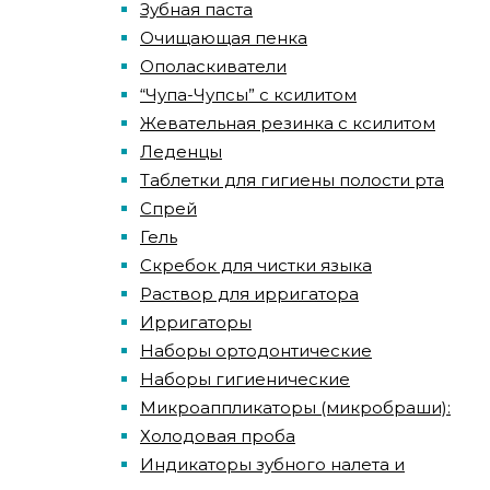
Зубная паста
Очищающая пенка
Ополаскиватели
“Чупа-Чупсы” с ксилитом
Жевательная резинка с ксилитом
Леденцы
Таблетки для гигиены полости рта
Спрей
Гель
Скребок для чистки языка
Раствор для ирригатора
Ирригаторы
Наборы ортодонтические
Наборы гигиенические
Микроаппликаторы (микробраши):
Холодовая проба
Индикаторы зубного налета и