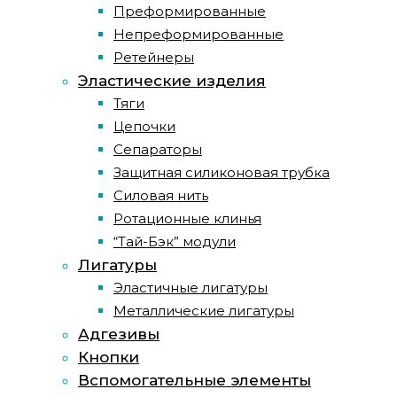
Преформированные
Непреформированные
Ретейнеры
Эластические изделия
Тяги
Цепочки
Сепараторы
Защитная силиконовая трубка
Силовая нить
Ротационные клинья
“Тай-Бэк” модули
Лигатуры
Эластичные лигатуры
Металлические лигатуры
Адгезивы
Кнопки
Вспомогательные элементы