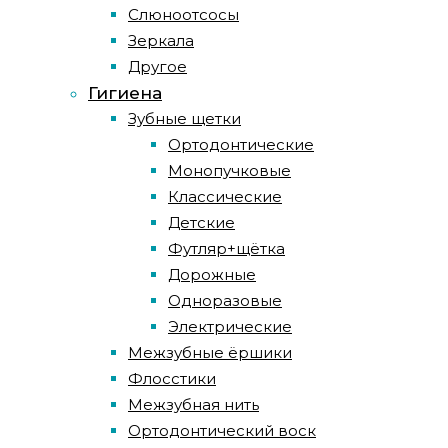
Слюноотсосы
Зеркала
Другое
Гигиена
Зубные щетки
Ортодонтические
Монопучковые
Классические
Детские
Футляр+щётка
Дорожные
Одноразовые
Электрические
Межзубные ёршики
Флосстики
Межзубная нить
Ортодонтический воск