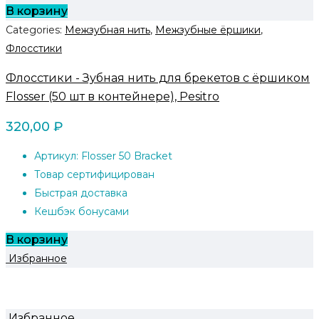
В корзину
Categories:
Межзубная нить
,
Межзубные ёршики
,
Флосстики
Флосстики - Зубная нить для брекетов с ёршиком
Flosser (50 шт в контейнере), Pesitro
320,00
₽
Артикул: Flosser 50 Bracket
Товар сертифицирован
Быстрая доставка
Кешбэк бонусами
В корзину
Избранное
Избранное