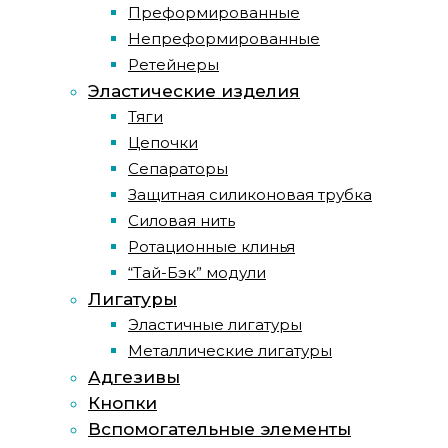
Преформированные
Непреформированные
Ретейнеры
Эластические изделия
Тяги
Цепочки
Сепараторы
Защитная силиконовая трубка
Силовая нить
Ротационные клинья
“Тай-Бэк” модули
Лигатуры
Эластичные лигатуры
Металлические лигатуры
Адгезивы
Кнопки
Вспомогательные элементы