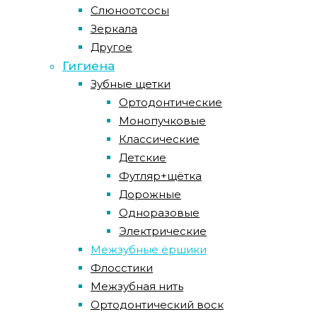
Слюноотсосы
Зеркала
Другое
Гигиена
Зубные щетки
Ортодонтические
Монопучковые
Классические
Детские
Футляр+щётка
Дорожные
Одноразовые
Электрические
Межзубные ёршики
Флосстики
Межзубная нить
Ортодонтический воск