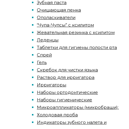
Зубная паста
Очищающая пенка
Ополаскиватели
“Чупа-Чупсы” с ксилитом
Жевательная резинка с ксилитом
Леденцы
Таблетки для гигиены полости рта
Спрей
Гель
Скребок для чистки языка
Раствор для ирригатора
Ирригаторы
Наборы ортодонтические
Наборы гигиенические
Микроаппликаторы (микробраши):
Холодовая проба
Индикаторы зубного налета и