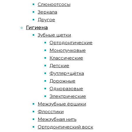
Слюноотсосы
Зеркала
Другое
Гигиена
Зубные щетки
Ортодонтические
Монопучковые
Классические
Детские
Футляр+щётка
Дорожные
Одноразовые
Электрические
Межзубные ёршики
Флосстики
Межзубная нить
Ортодонтический воск