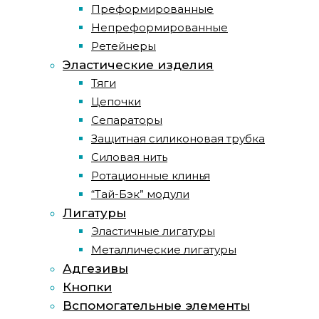
Преформированные
Непреформированные
Ретейнеры
Эластические изделия
Тяги
Цепочки
Сепараторы
Защитная силиконовая трубка
Силовая нить
Ротационные клинья
“Тай-Бэк” модули
Лигатуры
Эластичные лигатуры
Металлические лигатуры
Адгезивы
Кнопки
Вспомогательные элементы