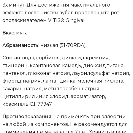
3х минут. Для достижения максимального
эффекта после чистки зубов прополощите рот
ополаскивателем VITIS® Gingival.
Вкус:
мята.
Абразивность:
низкая (51-70RDA).
Состав:
вода, сорбитол, диоксид кремния,
глицерин, ксантановая камедь, диоксид титана,
пантенол, глюконат натрия, лаурилсульфат натрия,
фторид натрия, лактат цинка, молочная кислота,
сахарин натрия, метилпарабен натрия,
цитилпиридиния хлорид, ароматизатор,
краситель C.I. 77947.
Противопоказания:
не применять при аллергии
на любой из компонентов. Не рекомендуется для
применения детям младше 7 лет. Хранить вдали