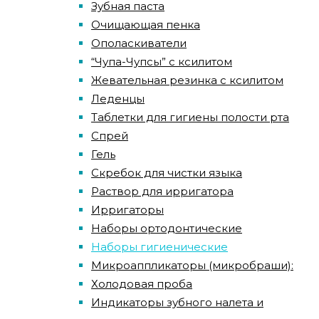
Зубная паста
Очищающая пенка
Ополаскиватели
“Чупа-Чупсы” с ксилитом
Жевательная резинка с ксилитом
Леденцы
Таблетки для гигиены полости рта
Спрей
Гель
Скребок для чистки языка
Раствор для ирригатора
Ирригаторы
Наборы ортодонтические
Наборы гигиенические
Микроаппликаторы (микробраши):
Холодовая проба
Индикаторы зубного налета и